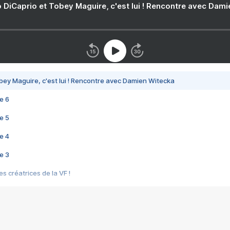
 DiCaprio et Tobey Maguire, c'est lui ! Rencontre avec Dam
bey Maguire, c'est lui ! Rencontre avec Damien Witecka
e 6
e 5
e 4
e 3
s créatrices de la VF !
e 2
e 1
e Mektoub My Love arrive enfin ! Rencontre avec Shaïn Boumedine et Sal