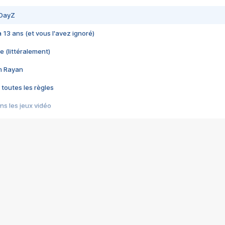
 DayZ
 a 13 ans (et vous l'avez ignoré)
e (littéralement)
im Rayan
 toutes les règles
s les jeux vidéo
us choquant de Rockstar ? - Le scandale BULLY
e plus moche de Steam
du RÊVE tourne au CAUCHEMAR
pendant 8 heures
it… à tort
umiliés par un jeu vidéo