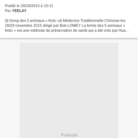
Publié le 29/10/2015 à 15:11
Par
YEELAY
Qi Gong des 5 animaux « frolic »& Médecine Traditionnelle Chinoise les
28/29 novembre 2015 dirigé par Bob LOWEY La forme des 5 animaux «
frolic » est une méthode de préservation de santé qui a été crée par Hua
Tuo, un médecin renommé de la période des...
Publicité