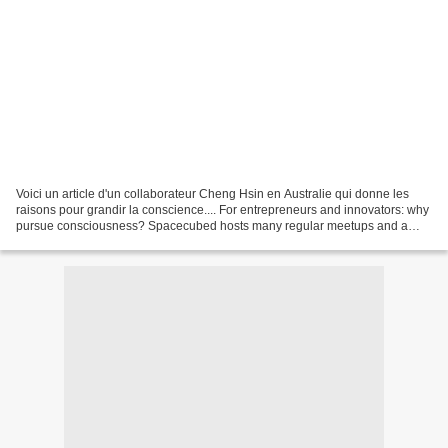
Voici un article d'un collaborateur Cheng Hsin en Australie qui donne les
raisons pour grandir la conscience.... For entrepreneurs and innovators: why
pursue consciousness? Spacecubed hosts many regular meetups and a
new addition for 2019 is Empowering...