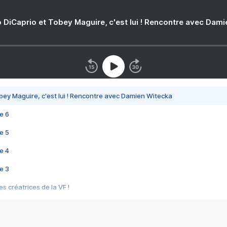
 DiCaprio et Tobey Maguire, c'est lui ! Rencontre avec Dam
bey Maguire, c'est lui ! Rencontre avec Damien Witecka
e 6
e 5
e 4
e 3
s créatrices de la VF !
e 2
e 1