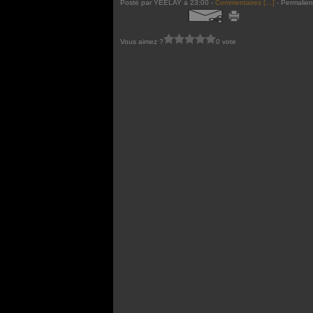
Posté par YEELAY à 23:00 -
Commentaires [
…
]
- Permalien
Vous aimez ?
0 vote