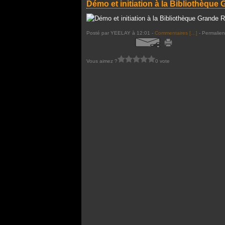
Démo et initiation à la Bibliothèqu
Posté par YEELAY à 12:01 -
Commentaires [
…
]
- Permalien
Vous aimez ?
0 vote