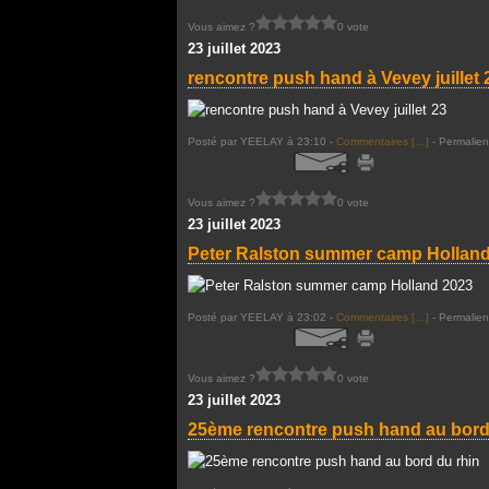
Vous aimez ?
0 vote
23 juillet 2023
rencontre push hand à Vevey juillet 
Posté par YEELAY à 23:10 -
Commentaires [
…
]
- Permalien
Vous aimez ?
0 vote
23 juillet 2023
Peter Ralston summer camp Hollan
Posté par YEELAY à 23:02 -
Commentaires [
…
]
- Permalien
Vous aimez ?
0 vote
23 juillet 2023
25ème rencontre push hand au bord