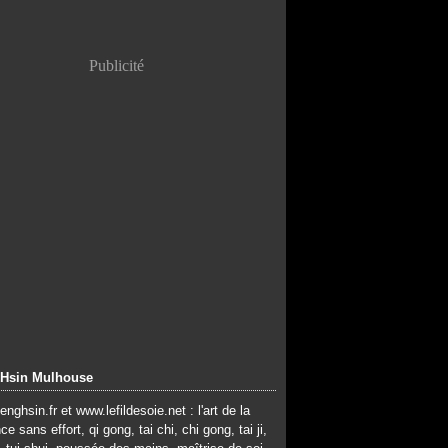
Publicité
Hsin Mulhouse
nghsin.fr et www.lefildesoie.net : l'art de la
e sans effort, qi gong, tai chi, chi gong, tai ji,