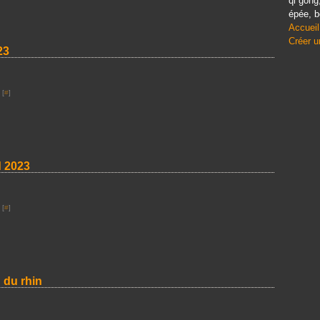
qi gong
épée, b
Accueil
Créer u
23
 [
#
]
d 2023
 [
#
]
 du rhin