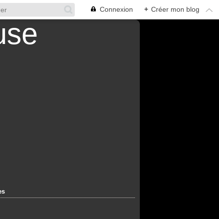
Connexion
+
Créer mon blog
es
obre
(1)