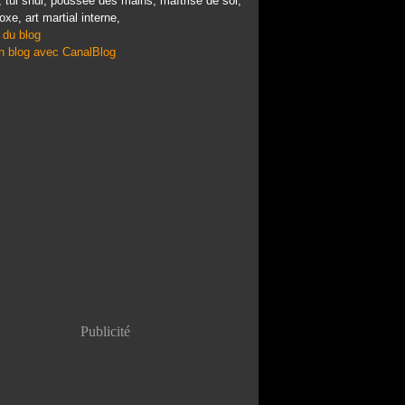
, tui shui, poussée des mains, maîtrise de soi,
oxe, art martial interne,
 du blog
n blog avec CanalBlog
Publicité