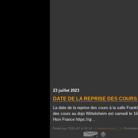
23 juillet 2023
DATE DE LA REPRISE DES COURS 
La date de la reprise des cours à la salle Frank
des cours au dojo Wittelsheim est samedi le 16
Hsin France https://qi...
Posté par YEELAY à 23:14 -
Commentaires [
…
]
- Permalien