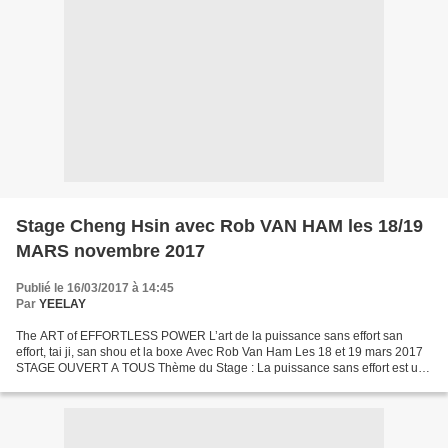
Stage Cheng Hsin avec Rob VAN HAM les 18/19
MARS novembre 2017
Publié le 16/03/2017 à 14:45
Par
YEELAY
The ART of EFFORTLESS POWER L’art de la puissance sans effort san
effort, tai ji, san shou et la boxe Avec Rob Van Ham Les 18 et 19 mars 2017
STAGE OUVERT A TOUS Thème du Stage : La puissance sans effort est un
des caractéristiques / spécificités du Cheng...