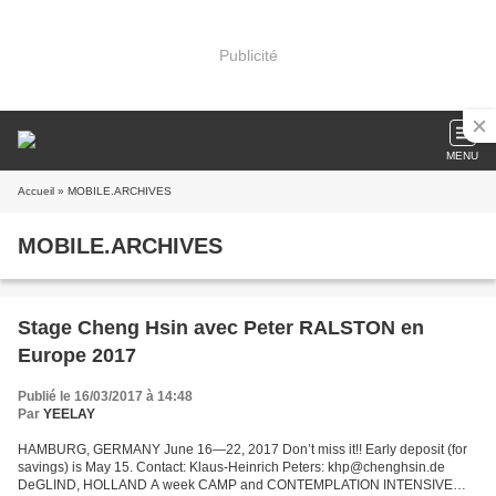
Publicité
MENU
Accueil
» MOBILE.ARCHIVES
MOBILE.ARCHIVES
Stage Cheng Hsin avec Peter RALSTON en
Europe 2017
Publié le 16/03/2017 à 14:48
Par
YEELAY
HAMBURG, GERMANY June 16—22, 2017 Don’t miss it!! Early deposit (for
savings) is May 15. Contact: Klaus-Heinrich Peters: khp@chenghsin.de
DeGLIND, HOLLAND A week CAMP and CONTEMPLATION INTENSIVE