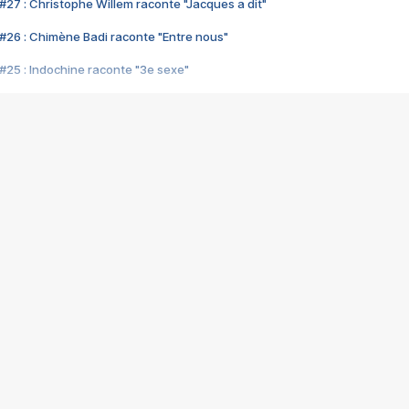
#27 : Christophe Willem raconte "Jacques a dit"
#26 : Chimène Badi raconte "Entre nous"
#25 : Indochine raconte "3e sexe"
#24 : Zaho raconte "C'est chelou"
#23 : Patrick Bruel raconte "Au café des délices"
#22 : Kyo raconte "Le chemin"
#21 : Nolwenn Leroy raconte "Cassé"
#20 : Patrick Hernandez raconte "Born to be alive"
#19 : Lorie raconte "Près de moi"
#18 : Michael Jones raconte "A nos actes manqués" (avec Jean-Jacque
#17 : Khaled raconte "Aïcha"
#16 : Corneille raconte "Parce qu'on vient de loin"
#15 : Indochine raconte "L'aventurier"