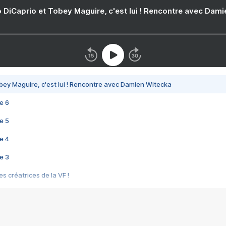
 DiCaprio et Tobey Maguire, c'est lui ! Rencontre avec Dam
bey Maguire, c'est lui ! Rencontre avec Damien Witecka
e 6
e 5
e 4
e 3
s créatrices de la VF !
e 2
e 1