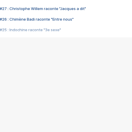
#27 : Christophe Willem raconte "Jacques a dit"
#26 : Chimène Badi raconte "Entre nous"
#25 : Indochine raconte "3e sexe"
#24 : Zaho raconte "C'est chelou"
#23 : Patrick Bruel raconte "Au café des délices"
#22 : Kyo raconte "Le chemin"
#21 : Nolwenn Leroy raconte "Cassé"
#20 : Patrick Hernandez raconte "Born to be alive"
#19 : Lorie raconte "Près de moi"
#18 : Michael Jones raconte "A nos actes manqués" (avec Jean-Jacque
#17 : Khaled raconte "Aïcha"
#16 : Corneille raconte "Parce qu'on vient de loin"