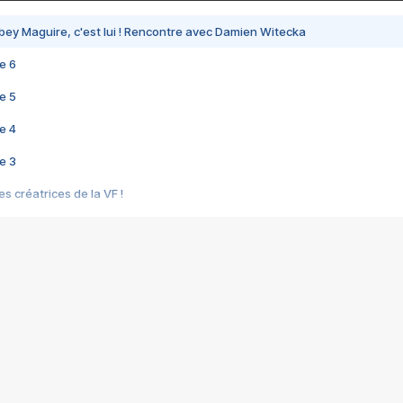
bey Maguire, c'est lui ! Rencontre avec Damien Witecka
e 6
e 5
e 4
e 3
s créatrices de la VF !
e 2
e 1
e Mektoub My Love arrive enfin ! Rencontre avec Shaïn Boumedine et Sal
i : après Toni en famille
elle réalise le bouleversant Dites lui que je l'aime
ais ! Rencontre autour de Vie privée de Rebecca Zlotowski