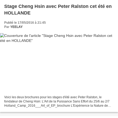
Stage Cheng Hsin avec Peter Ralston cet été en
HOLLANDE
Publié le 17/05/2016 à 21:45
Par
YEELAY
Voici les deux brochures pour les stages d'été avec Peter Ralston, le
fondateur de Cheng Hsin: L'Art de la Puissance Sans Effort du 25/6 au 2/7
Holland_Camp_2016___Art_of_EP_brochure L'Expérience la Nature de
l'Être du 3/7 au 8/7 Holland_Camp_2016___...