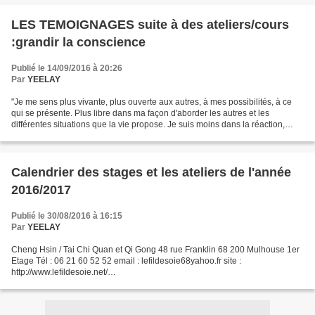
LES TEMOIGNAGES suite à des ateliers/cours
:grandir la conscience
Publié le 14/09/2016 à 20:26
Par
YEELAY
"Je me sens plus vivante, plus ouverte aux autres, à mes possibilités, à ce
qui se présente. Plus libre dans ma façon d'aborder les autres et les
différentes situations que la vie propose. Je suis moins dans la réaction,
moins submergée par les émotions,...
Calendrier des stages et les ateliers de l'année
2016/2017
Publié le 30/08/2016 à 16:15
Par
YEELAY
Cheng Hsin / Tai Chi Quan et Qi Gong 48 rue Franklin 68 200 Mulhouse 1er
Etage Tél : 06 21 60 52 52 email : lefildesoie68yahoo.fr site :
http://www.lefildesoie.net/
___________________________________________________________
___________________________________________________________
_____...