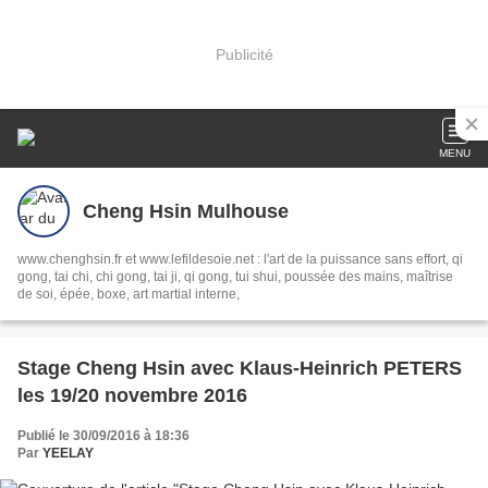
Publicité
MENU
Cheng Hsin Mulhouse
www.chenghsin.fr et www.lefildesoie.net : l'art de la puissance sans effort, qi
gong, tai chi, chi gong, tai ji, qi gong, tui shui, poussée des mains, maîtrise
de soi, épée, boxe, art martial interne,
Stage Cheng Hsin avec Klaus-Heinrich PETERS
les 19/20 novembre 2016
Publié le 30/09/2016 à 18:36
Par
YEELAY